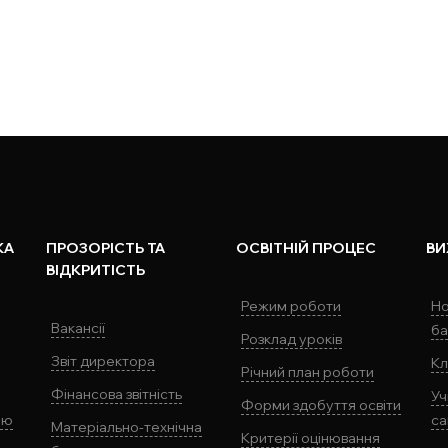
КА
ПРОЗОРІСТЬ ТА
ОСВІТНІЙ ПРОЦЕС
ВИ
ВІДКРИТІСТЬ
Режим роботи
Но
Вакансії
ба
Розклад уроків
Звіт директора
Кл
Річний план роботи
Фінансова звітність
Уч
Форми здобуття освіти
ію
са
Матеріально-технічна
Критерії оцінювання