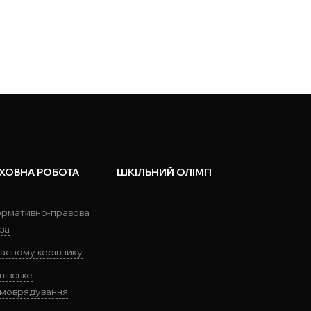
ХОВНА РОБОТА
ШКІЛЬНИЙ ОЛІМП
рмативно-правова
за
асному керівнику
нівське
моврядування