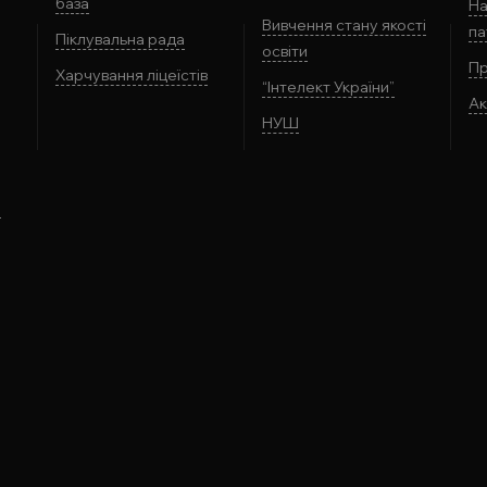
база
На
Вивчення стану якості
па
Піклувальна рада
освіти
Пр
Харчування ліцеїстів
“Інтелект України”
Ак
НУШ
і