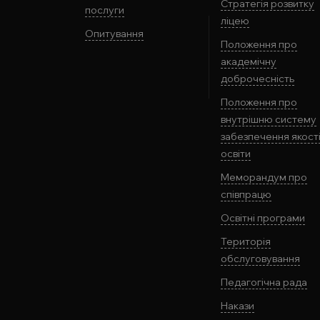
Стратегія розвитку
послуги
ліцею
Опитування
Положення про
академічну
доброчесність
Положення про
внутрішню систему
забезпечення якост
освіти
Меморандум про
співпрацю
Освітні програми
Територія
обслуговування
Педагогічна рада
Накази