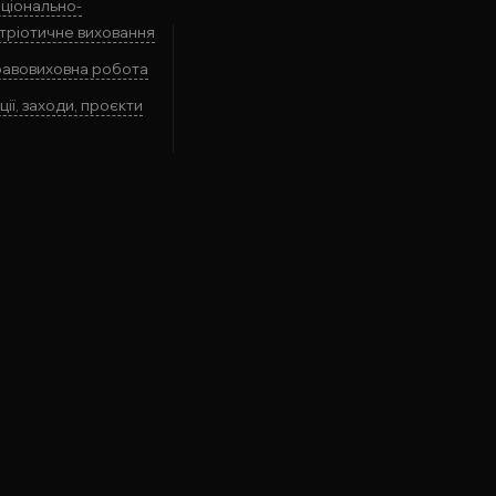
ціонально-
тріотичне виховання
авовиховна робота
ції, заходи, проєкти