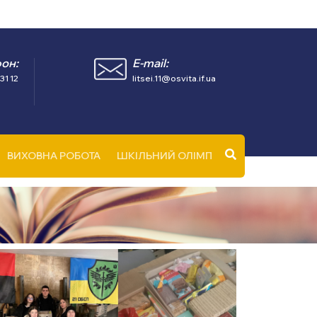
он:
E-mail:
31 12
litsei.11@osvita.if.ua
ВИХОВНА РОБОТА
ШКІЛЬНИЙ ОЛІМП