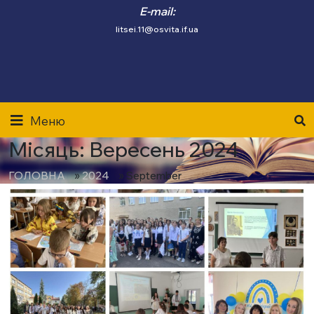
E-mail:
litsei.11@osvita.if.ua
Меню
Місяць:
Вересень 2024
»
»
ГОЛОВНА
2024
September