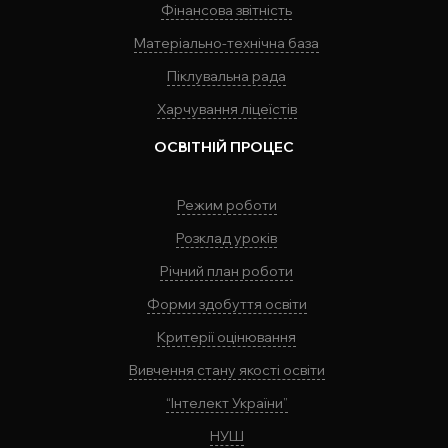
Фінансова звітність
Матеріально-технічна база
Піклувальна рада
Харчування ліцеїстів
ОСВІТНІЙ ПРОЦЕС
Режим роботи
Розклад уроків
Річний план роботи
Форми здобуття освіти
Критерії оцінювання
Вивчення стану якості освіти
“Інтелект України”
НУШ