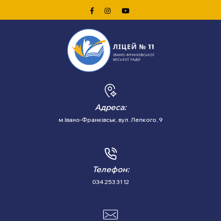
Skip
Link
Text
Адреса:
м.Івано-Франківськ, вул. Лепкого, 9
Телефон:
034 253 31 12