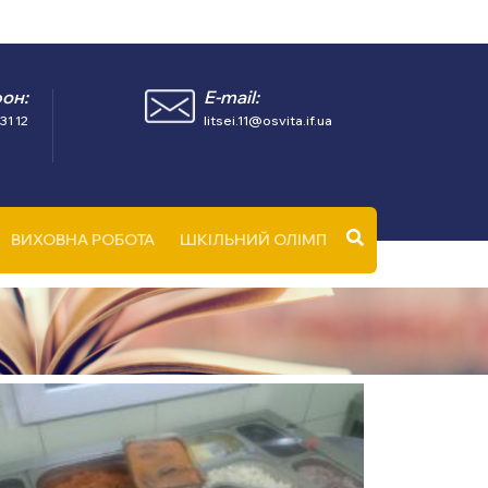
он:
E-mail:
31 12
litsei.11@osvita.if.ua
ВИХОВНА РОБОТА
ШКІЛЬНИЙ ОЛІМП