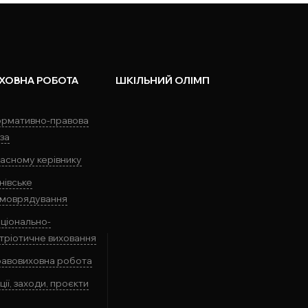
ХОВНА РОБОТА
ШКІЛЬНИЙ ОЛІМП
рмативно-правова
за
асному керівнику
нівське
моврядування
ціонально-
тріотичне виховання
авовиховна робота
ції, заходи, проєкти