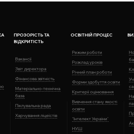
КА
ПРОЗОРІСТЬ ТА
ОСВІТНІЙ ПРОЦЕС
ВИ
ВІДКРИТІСТЬ
Режим роботи
Но
Вакансії
ба
Розклад уроків
Звіт директора
Кл
Річний план роботи
Фінансова звітність
Уч
Форми здобуття освіти
ію
са
Матеріально-технічна
Критерії оцінювання
база
На
Вивчення стану якості
па
Піклувальна рада
освіти
Пр
Харчування ліцеїстів
“Інтелект України”
Ак
НУШ