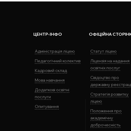
ЦЕНТР-ІНФО
ОФІЦІЙНА СТОРІН
Адміністрація ліцею
Статут ліцею
Педагогічний колектив
Ліцензія на надання
освітніх послуг
Кадровий склад
Свідоцтво про
Мова навчання
державну реєстрац
Додаткові освітні
Стратегія розвитку
послуги
ліцею
Опитування
Положення про
академічну
доброчесність