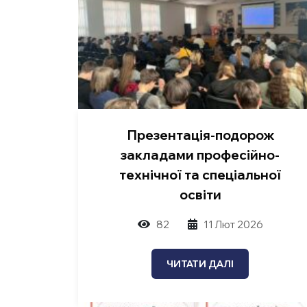
Презентація-подорож
закладами професійно-
технічної та спеціальної
освіти
82
11 Лют 2026
Пошук
ЧИТАТИ ДАЛІ