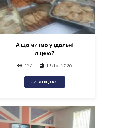
А що ми їмо у їдальні
ліцею?
137
19 Лют 2026
ЧИТАТИ ДАЛІ