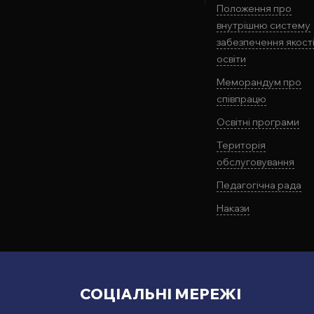
Положення про
внутрішню систему
забезпечення якост
освіти
Меморандум про
співпрацю
Освітні програми
Територія
обслуговування
Педагогічна рада
Накази
СОЦІАЛЬНІ МЕРЕЖІ